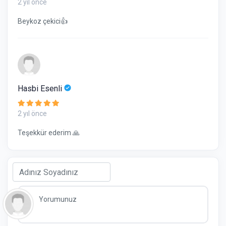
2 yıl önce
Beykoz çekici👍
Hasbi Esenli
2 yıl önce
Teşekkür ederim 🙏