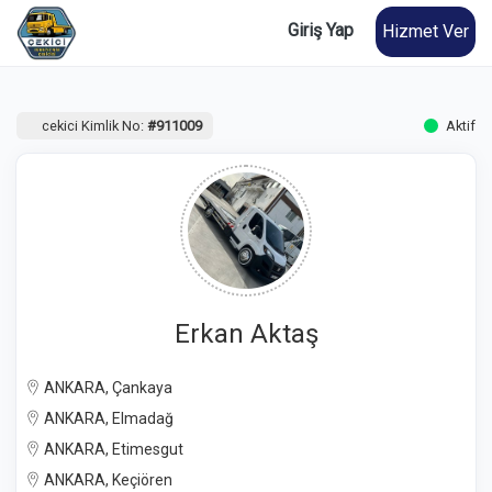
Giriş Yap
Hizmet Ver
cekici Kimlik No:
#911009
Aktif
Erkan Aktaş
ANKARA, Çankaya
ANKARA, Elmadağ
ANKARA, Etimesgut
ANKARA, Keçiören