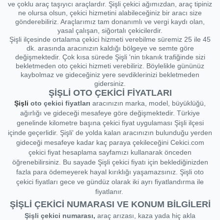
ve çoklu araç taşıyıcı araçlardır. Şişli çekici ağımızdan, araç tipiniz
ne olursa olsun, çekici hizmetini alabileceğiniz bir aracı size
gönderebiliriz. Araçlarımız tam donanımlı ve vergi kaydı olan,
yasal çalışan, siğortalı çekicilerdir.
Şişli ilçesinde ortalama çekici hizmeti verebilme süremiz 25 ile 45
dk. arasında aracınızın kaldığı bölgeye ve semte göre
değişmektedir. Çok kısa sürede Şişli 'nin tıkanık trafiğinde sizi
bekletmeden oto çekici hizmeti verebiliriz. Böylelikle gününüz
kaybolmaz ve gideceğiniz yere sevdiklerinizi bekletmeden
gidersiniz.
ŞİŞLİ OTO ÇEKİCİ FİYATLARI
Şişli
oto çekici fiyatları
aracınızın marka, model, büyüklüğü,
ağırlığı ve gideceği mesafeye göre değişmektedir. Türkiye
genelinde kilometre başına çekici fiyat uygulaması Şişli ilçesi
içinde geçerlidir. Şişli' de yolda kalan aracınızın bulunduğu yerden
gideceği mesafeye kadar kaç paraya çekileceğini Cekici.com
çekici fiyat hesaplama sayfamızı kullanarak önceden
öğrenebilirsiniz. Bu sayade Şişli çekici fiyatı için beklediğinizden
fazla para ödemeyerek hayal kırıklığı yaşamazsınız. Şişli oto
çekici fiyatları gece ve gündüz olarak iki ayrı fiyatlandırma ile
fiyatlanır.
ŞİŞLİ ÇEKİCİ NUMARASI VE KONUM BİLGİLERİ
Şişli çekici numarası,
araç arızası, kaza yada hiç akla