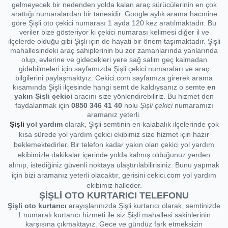
gelmeyecek bir nedenden yolda kalan araç sürücülerinin en çok
arattığı numaralardan bir tanesidir. Google aylık arama hacmine
göre Şişli oto çekici numarası 1 ayda 120 kez aratılmaktadır. Bu
veriler bize gösteriyor ki çekici numarası kelimesi diğer il ve
ilçelerde olduğu gibi Şişli için de hayati bir önem taşımaktadır. Şişli
mahallesindeki araç sahiplerinin bu zor zamanlarında yanlarında
olup, evlerine ve gidecekleri yere sağ salim geç kalmadan
gidebilmeleri için sayfamızda Şişli çekici numaraları ve araç
bilgilerini paylaşmaktyız. Cekici.com sayfamıza girerek arama
kısamında Şişli ilçesinde hangi semt de kaldıysanız o semte
en
yakın Şişli çekici
aracını size yönlendirebiliriz. Bu hizmet den
faydalanmak için
0850 346 41 40
nolu
Şişli
çekici
numaramızı
aramanız yeterli.
Şişli
yol yardım
olarak, Şişli semtinin en kalabalık ilçelerinde çok
kısa sürede yol yardım çekici ekibimiz size hizmet için hazır
beklemektedirler. Bir telefon kadar yakın olan çekici yol yardım
ekibimizle dakikalar içerinde yolda kalmış olduğunuz yerden
alınıp, istediğiniz güvenli noktaya ulaştırılabilirisiniz. Bunu yapmak
için bizi aramanız yeterli olacaktır, gerisini cekici.com yol yardım
ekibimiz halleder.
ŞİŞLİ OTO KURTARICI TELEFONU
Şişli oto kurtarıcı
arayışlarınızda Şişli kurtarıcı olarak, semtinizde
1 numaralı kurtarıcı hizmeti ile siz Şişli mahallesi sakinlerinin
karşısına çıkmaktayız. Gece ve gündüz fark etmeksizin