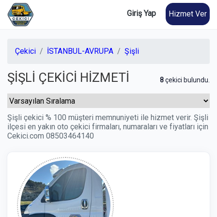
Giriş Yap
Hizmet Ver
Çekici
İSTANBUL-AVRUPA
Şişli
ŞİŞLİ ÇEKİCİ HİZMETİ
8
çekici bulundu.
Şişli çekici % 100 müşteri memnuniyeti ile hizmet verir. Şişli
ilçesi en yakın oto çekici firmaları, numaraları ve fiyatları için
Cekici.com 08503464140