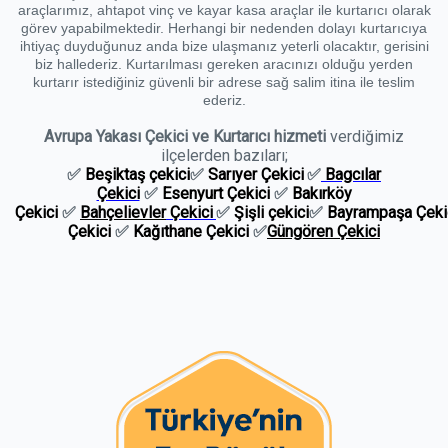
araçlarımız, ahtapot vinç ve kayar kasa araçlar ile kurtarıcı olarak
görev yapabilmektedir. Herhangi bir nedenden dolayı kurtarıcıya
ihtiyaç duyduğunuz anda bize ulaşmanız yeterli olacaktır, gerisini
biz hallederiz. Kurtarılması gereken aracınızı olduğu yerden
kurtarır istediğiniz güvenli bir adrese sağ salim itina ile teslim
ederiz.
Avrupa Yakası Çekici ve Kurtarıcı hizmeti
verdiğimiz
ilçelerden bazıları;
✅
Beşiktaş çekici
✅
S
arıyer Çekici
✅
Bagcılar
Çekici
✅
Esenyurt Çekici
✅
Bakırköy
Çekici
✅
Bahçelievler
Çekici
✅
Şişli çekici
✅
Bayrampaşa Çeki
Çekici
✅
Kağıthane
Çekici
✅
Güngören Çekici